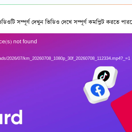
ওটি সম্পূর্ণ দেখুন ভিডিও দেখে সম্পূর্ণ কমপ্লিট করতে পার
ce(s) not found
uploads/2026/07/km_20260708_1080p_30f_20260708_112334.mp4?_=1