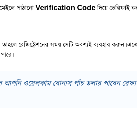
ইমেইলে পাঠানো
Verification Code
দিয়ে ভেরিফাই কর
 তাহলে রেজিস্ট্রেশনের সময় সেটি অবশ্যই ব্যবহার করুন। এত
 পারে।
আপনি ওয়েলকাম বোনাস পাঁচ ডলার পাবেন রেফার