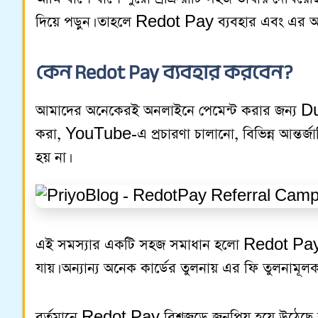
দিয়ে পড়ুন। তাহলে Redot Pay ব্যবহার এবং এর আয়
কেন Redot Pay ব্যবহার করবেন?
আমাদের অনেকেরই অনলাইনে পেমেন্ট করার জন্য 
করা, YouTube-এ প্রচারণা চালানো, বিভিন্ন আন্তর্
হয় না।
এই সমস্যার একটি সহজ সমাধান হলো Redot Pay। 
যায়। অন্যান্য অনেক কার্ডের তুলনায় এর ফি তুলনামূ
বর্তমানে Redot Pay বিশ্বজুড়ে জনপ্রিয় হয়ে উঠে