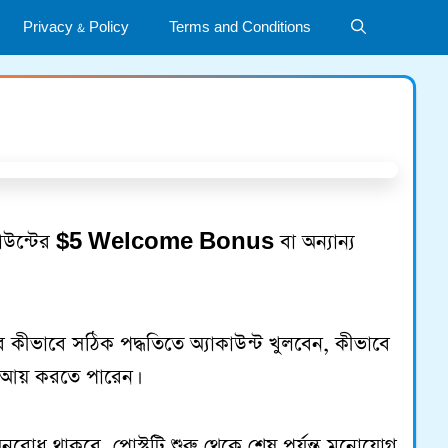
Privacy & Policy
Terms and Conditions
াউন্টের
$5 Welcome Bonus
বা অন্যান্য
ভাবে সঠিক পদ্ধতিতে অ্যাকাউন্ট খুলবেন, কীভাবে
আয় করতে পারেন।
নুরোধ থাকবে, পোস্টটি শুরু থেকে শেষ পর্যন্ত মনোযোগ