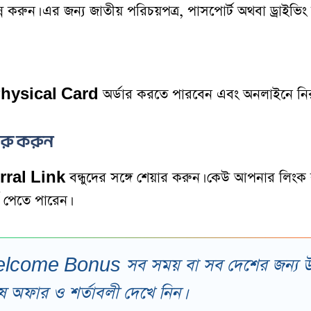
্ন করুন। এর জন্য জাতীয় পরিচয়পত্র, পাসপোর্ট অথবা ড্রাইভ
hysical Card
অর্ডার করতে পারবেন এবং অনলাইনে নির
ুরু করুন
rral Link
বন্ধুদের সঙ্গে শেয়ার করুন। কেউ আপনার লিংক 
 পেতে পারেন।
me Bonus সব সময় বা সব দেশের জন্য উপলব্ধ
ফার ও শর্তাবলী দেখে নিন।