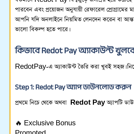
পারবেন এবং প্রয়োজন অনুযায়ী রেফারেল প্রোগ্রামের
আপনি যদি অনলাইনে নিয়মিত লেনদেন করেন বা আন্তর
ভালো বিকল্প হতে পারে।
কিভাবে Redot Pay অ্যাকাউন্ট খুলব
RedotPay-এ অ্যাকাউন্ট তৈরি করা খুবই সহজ। নিচে
Step 1: Redot Pay অ্যাপ ডাউনলোড করুন
প্রথমে নিচে থেকে অথবা
Redot Pay
অ্যাপটি ডা
🔥 Exclusive Bonus
Promoted