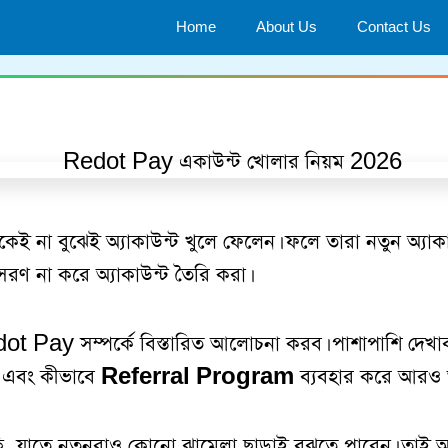
Home
About Us
Contact Us
ই না বুঝেই অ্যাকাউন্ট খুলে ফেলেন। ফলে তারা নতুন অ্যাক
সরণ না করে অ্যাকাউন্ট তৈরি করা।
ay সম্পর্কে বিস্তারিত আলোচনা করব। পাশাপাশি দেখাব কী
), এবং কীভাবে
Referral Program
ব্যবহার করে আরও 
়েছি, যাতে নতুনরাও কোনো ঝামেলা ছাড়াই বুঝতে পারেন। তাই অ