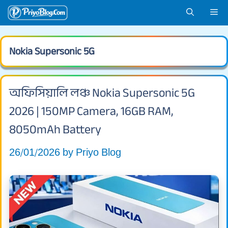
Skip
Me
to
content
Nokia Supersonic 5G
অফিসিয়ালি লঞ্চ Nokia Supersonic 5G
2026 | 150MP Camera, 16GB RAM,
8050mAh Battery
26/01/2026
by
Priyo Blog