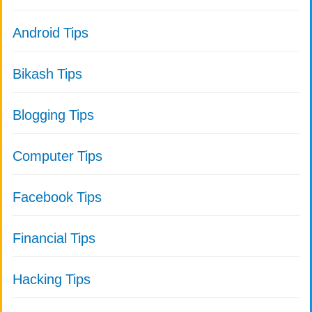
Android Tips
Bikash Tips
Blogging Tips
Computer Tips
Facebook Tips
Financial Tips
Hacking Tips