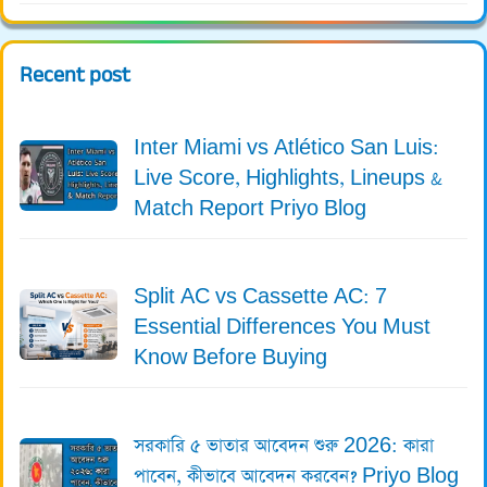
Recent post
Inter Miami vs Atlético San Luis:
Live Score, Highlights, Lineups &
Match Report Priyo Blog
Split AC vs Cassette AC: 7
Essential Differences You Must
Know Before Buying
সরকারি ৫ ভাতার আবেদন শুরু 2026: কারা
পাবেন, কীভাবে আবেদন করবেন? Priyo Blog